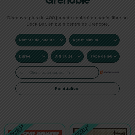
Découvre plus de 400 jeux de société en accès libre au
Deck Bar, en plein centre de Grenoble.
⌕
Réinitialiser
NOUVELLE
NOUVELLE
PIOCHE
PIOCHE