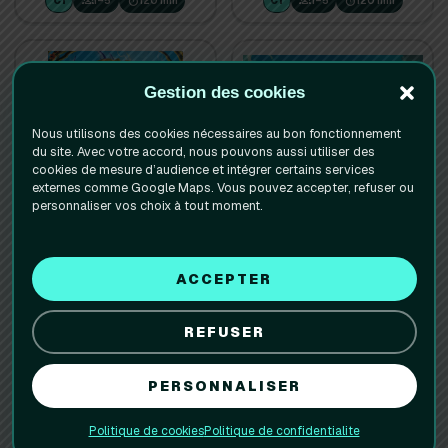
groups
timer
groups
timer
C1
1–5
120 min
C1
1–5
120 min
Gestion des cookies
Nous utilisons des cookies nécessaires au bon fonctionnement
du site. Avec votre accord, nous pouvons aussi utiliser des
cookies de mesure d’audience et intégrer certains services
externes comme Google Maps. Vous pouvez accepter, refuser ou
Spirit Island
SETI
personnaliser vos choix à tout moment.
basegame
basegame
ACCEPTER
groups
timer
groups
timer
E2
1–4
120 min
H1
1–4
160 min
REFUSER
PERSONNALISER
Politique de cookies
Politique de confidentialite