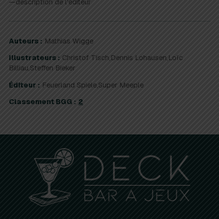
—description de l'éditeur
Auteurs :
Mathias Wigge
Illustrateurs :
Christof Tisch,Dennis Lohausen,Loïc
Billiau,Steffen Bieker
Éditeur :
Feuerland Spiele,Super Meeple
Classement BGG :
2