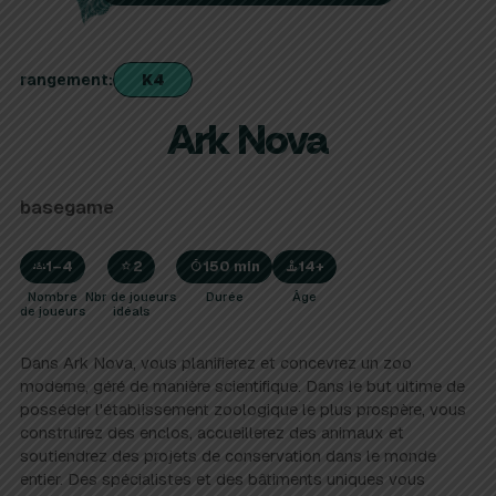
K4
rangement
Ark Nova
basegame
1–4
2
150 min
14+
Nombre
Nbr de joueurs
Durée
Âge
de joueurs
idéals
Dans Ark Nova, vous planifierez et concevrez un zoo
moderne, géré de manière scientifique. Dans le but ultime de
posséder l'établissement zoologique le plus prospère, vous
construirez des enclos, accueillerez des animaux et
soutiendrez des projets de conservation dans le monde
entier. Des spécialistes et des bâtiments uniques vous