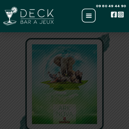
Aller
09 80 49 44 90
au
contenu
‹ Retour à la liste des jeux