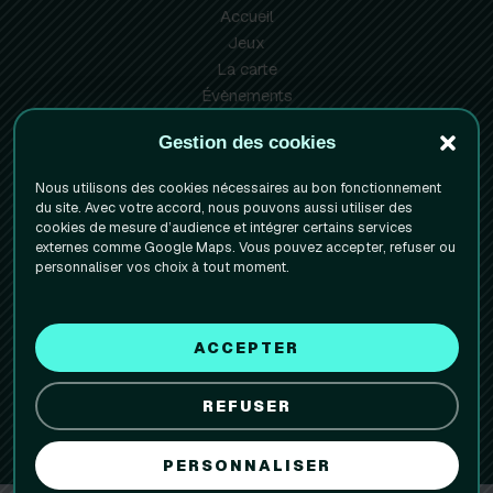
Accueil
Jeux
La carte
Évènements
Info pratiques
Gestion des cookies
Réserver votre table
Nous utilisons des cookies nécessaires au bon fonctionnement
Mentions Légales
du site. Avec votre accord, nous pouvons aussi utiliser des
cookies de mesure d’audience et intégrer certains services
Politique de confidentialite
externes comme Google Maps. Vous pouvez accepter, refuser ou
Politique de cookies (UE)
personnaliser vos choix à tout moment.
Facebook
Instagram
1 rue de la Paix
ACCEPTER
38000 Grenoble
REFUSER
09 80 49 44 90
PERSONNALISER