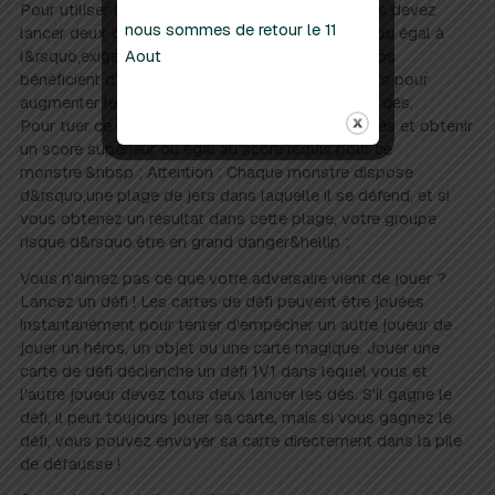
Pour utiliser l&rsquo,effet d&rsquo,un héros, vous devez
nous sommes de retour le 11
lancer deux dés et obtenir un résultat supérieur ou égal à
l&rsquo,exigence du jet de l&rsquo,effet. Les héros
Aout
bénéficient d'objets, de magie et de modificateurs pour
augmenter leurs chances de réussir leurs jets de dés.
Pour tuer ce monstre, vous devez lancer deux dés et obtenir
un score supérieur ou égal au score requis pour ce
monstre.&nbsp ; Attention : Chaque monstre dispose
d&rsquo,une plage de jets dans laquelle il se défend, et si
vous obtenez un résultat dans cette plage, votre groupe
risque d&rsquo,être en grand danger&hellip ;
Vous n'aimez pas ce que votre adversaire vient de jouer ?
Lancez un défi ! Les cartes de défi peuvent être jouées
instantanément pour tenter d'empêcher un autre joueur de
jouer un héros, un objet ou une carte magique. Jouer une
carte de défi déclenche un défi 1V1 dans lequel vous et
l'autre joueur devez tous deux lancer les dés. S'il gagne le
défi, il peut toujours jouer sa carte, mais si vous gagnez le
défi, vous pouvez envoyer sa carte directement dans la pile
de défausse !