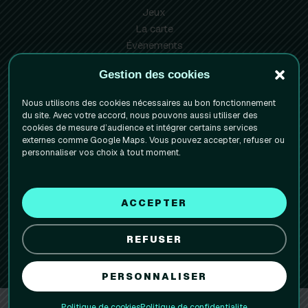
Jeux
La carte
Évènements
Info pratiques
Gestion des cookies
Réserver votre table
Nous utilisons des cookies nécessaires au bon fonctionnement
Mentions Légales
du site. Avec votre accord, nous pouvons aussi utiliser des
cookies de mesure d’audience et intégrer certains services
Politique de confidentialite
externes comme Google Maps. Vous pouvez accepter, refuser ou
Politique de cookies (UE)
personnaliser vos choix à tout moment.
Facebook
Instagram
1 rue de la Paix
ACCEPTER
38000 Grenoble
REFUSER
09 80 49 44 90
PERSONNALISER
Politique de cookies
Politique de confidentialite