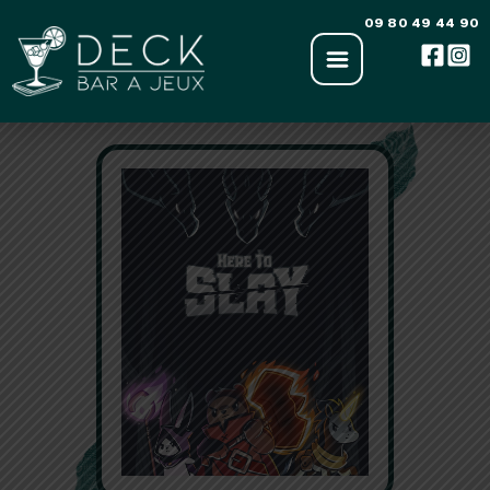
Aller
09 80 49 44 90
au
contenu
‹ Retour à la liste des jeux