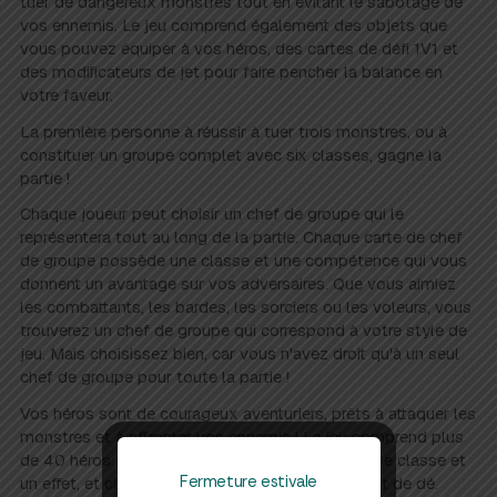
tuer de dangereux monstres tout en évitant le sabotage de
vos ennemis. Le jeu comprend également des objets que
vous pouvez équiper à vos héros, des cartes de défi 1V1 et
des modificateurs de jet pour faire pencher la balance en
votre faveur.
La première personne à réussir à tuer trois monstres, ou à
constituer un groupe complet avec six classes, gagne la
partie !
Chaque joueur peut choisir un chef de groupe qui le
représentera tout au long de la partie. Chaque carte de chef
de groupe possède une classe et une compétence qui vous
donnent un avantage sur vos adversaires. Que vous aimiez
les combattants, les bardes, les sorciers ou les voleurs, vous
trouverez un chef de groupe qui correspond à votre style de
jeu. Mais choisissez bien, car vous n'avez droit qu'à un seul
chef de groupe pour toute la partie !
Vos héros sont de courageux aventuriers, prêts à attaquer les
monstres et à affronter vos ennemis ! Le jeu comprend plus
de 40 héros uniques. Chaque carte de héros a une classe et
Fermeture estivale
un effet, et chaque effet de héros nécessite un jet de dé.