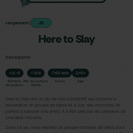
J2
rangement
Here to Slay
basegame
2–6
3/4
60 min
10+
Nombre
Nbr de joueurs
Durée
Âge
de joueurs
idéals
Here to Slay est un jeu de rôle compétitif qui consiste à
rassembler un groupe de héros et à tuer des monstres (et
parfois à saboter vos amis). Il a été créé par les créateurs de
Unstable Unicorns.
Dans ce jeu, vous réunirez un groupe complet de héros pour