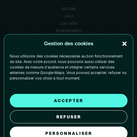
Accueil
Jeux
La carte
Évènements
Info pratiques
Gestion des cookies
Réserver votre table
Nous utilisons des cookies nécessaires au bon fonctionnement
Mentions Légales
du site. Avec votre accord, nous pouvons aussi utiliser des
cookies de mesure d’audience et intégrer certains services
Politique de confidentialite
externes comme Google Maps. Vous pouvez accepter, refuser ou
Politique de cookies (UE)
personnaliser vos choix à tout moment.
Facebook
Instagram
1 rue de la Paix
ACCEPTER
38000 Grenoble
REFUSER
09 80 49 44 90
PERSONNALISER