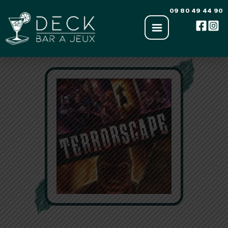
Aller
09 80 49 44 90
au
contenu
‹ Retour à la liste des jeux