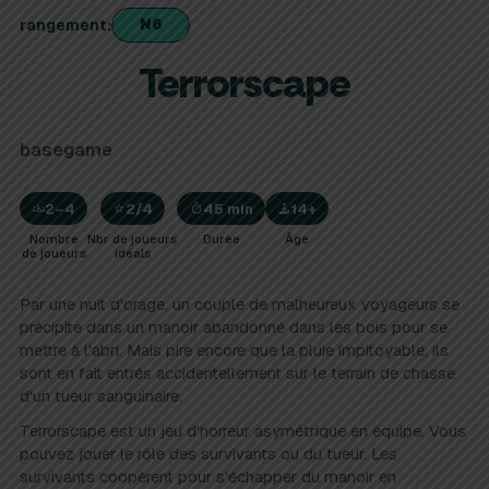
N6
rangement
Terrorscape
basegame
2–4
2/4
45 min
14+
Nombre
Nbr de joueurs
Durée
Âge
de joueurs
idéals
Par une nuit d'orage, un couple de malheureux voyageurs se
précipite dans un manoir abandonné dans les bois pour se
mettre à l'abri. Mais pire encore que la pluie impitoyable, ils
sont en fait entrés accidentellement sur le terrain de chasse
d'un tueur sanguinaire.
Terrorscape est un jeu d'horreur asymétrique en équipe. Vous
pouvez jouer le rôle des survivants ou du tueur. Les
survivants coopèrent pour s'échapper du manoir en