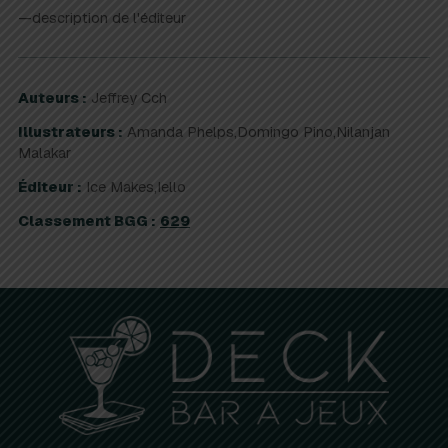
—description de l'éditeur
Auteurs :
Jeffrey Cch
Illustrateurs :
Amanda Phelps,Domingo Pino,Nilanjan
Malakar
Éditeur :
Ice Makes,Iello
Classement BGG :
629