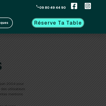
09 80 49 44 90
Réserve Ta Table
tiques
s
 juin 2004 pour
 des utilisateurs
ésentes mentions