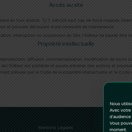
Accès au site
sible en tout endroit, 7j/7, 24h/24 sauf cas de force majeure, interr
n et pouvant découlant d’une nécessité de maintenance.
ation, interruption ou suspension du Site, l’Editeur ne saurait être 
Propriété intellectuelle
 reproduction, diffusion, commercialisation, modification de toute ou
 de l’Editeur est prohibée et pourra entraîner des actions et poursuit
ent prévues par le Code de la propriété intellectuelle et le Code ci
Nous utili
Avec votre
d’audience
Vous pouvez
Mentions Légales
moment.