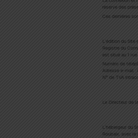
La connexion et la
réserve des prés
Ces dernières son
L’édition du Site
Registre du Comm
est situé au 1 rue
Numéro de télé
Adresse e-mail : 
N° de TVA intra
Le Directeur de 
L’hébergeur du Si
Roubaix, avec le