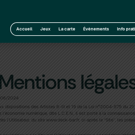
Accueil
Jeux
La carte
Évènements
Info pra
Mentions légale
9/06/2024
 dispositions des Articles 6-III et 19 de la Loi n°2004-575 du 21
 l’économie numérique, dite L.C.E.N., il est porté à la connaissance
près l’Utilisateur, du site www.deck-bar.fr, ci-après le “Site”, les pr