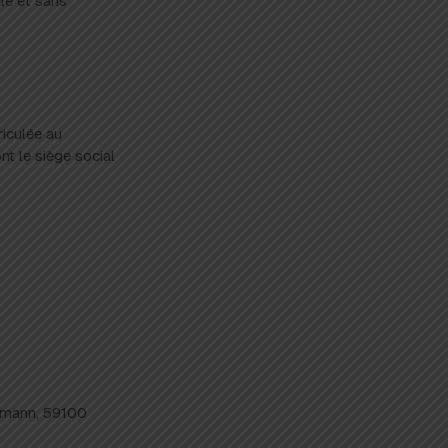
ale et sans
riculée au
 le siège social
lermann, 59100