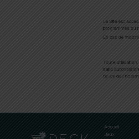
Le Site est acces
programmée ou no
En cas de modific
Toute utilisation,
sans autorisation
telles que notamm
Accueil
Jeux