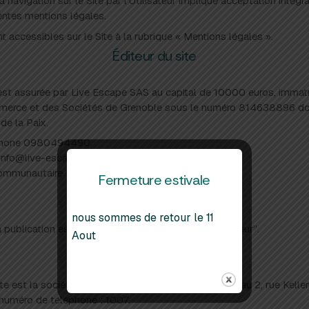
 navigation sur le Site par l’Utilisateur implique acceptation intégr
entes mentions légales.
t accessibles sur le Site à la rubrique « Mentions légales ».
Éditeur du site
 est assurée par Live Escape SAS au capital de 10000 euros, immat
erce et des Sociétés de Grenoble sous le numéro 814638896 dont
 de la Paix.
phone 0980494490.
info@live-escape.net.
communautaire : FR51814638896
Fermeture estivale
Directeur de la publication
nous sommes de retour le 11
la publication est LARRIVAZ JEREMIE ci-après l”Editeur”.
Aout
Hébergeur du site
te est la société OVH, dont le siège social est situé au 2, rue Kel
 numéro de téléphone : 1007.