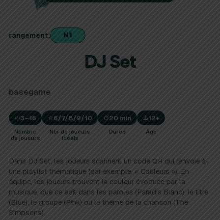
N1
rangement
DJ Set
basegame
3–16
6/7/8/9/10
20 min
12+
Nombre
Nbr de joueurs
Durée
Âge
de joueurs
idéals
Dans DJ Set, les joueurs scannent un code QR qui renvoie à
une playlist thématique (par exemple, « Couleurs »). En
équipe, les joueurs trouvent la couleur évoquée par la
musique, que ce soit dans les paroles (Paradis Blanc), le titre
(Blue), le groupe (P!nk) ou le thème de la chanson (The
Simpsons).