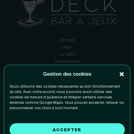
Accueil
Jeux
La carte
Évènements
Info pratiques
Gestion des cookies
Réserver votre table
Nous utilisons des cookies nécessaires au bon fonctionnement
Mentions Légales
du site. Avec votre accord, nous pouvons aussi utiliser des
cookies de mesure d’audience et intégrer certains services
Politique de confidentialite
externes comme Google Maps. Vous pouvez accepter, refuser ou
Politique de cookies (UE)
personnaliser vos choix à tout moment.
Facebook
Instagram
1 rue de la Paix
ACCEPTER