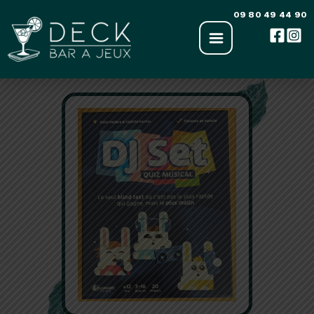
Aller
09 80 49 44 90
au
contenu
‹ Retour à la liste des jeux